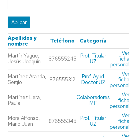
Apellidos y
Teléfono
Categoría
nombre
Ver
Martín Yagüe,
Prof. Titular
876555245
ficha
Jesús Joaquín
UZ
personal
Ver
Martínez Aranda,
Prof. Ayud.
876555312
ficha
Sergio
Doctor UZ
personal
Ver
Martínez Lera,
Colaboradores
ficha
Paula
MF
personal
Ver
Mora Alfonso,
Prof. Titular
876555345
ficha
Mario Juan
UZ
personal
Ver