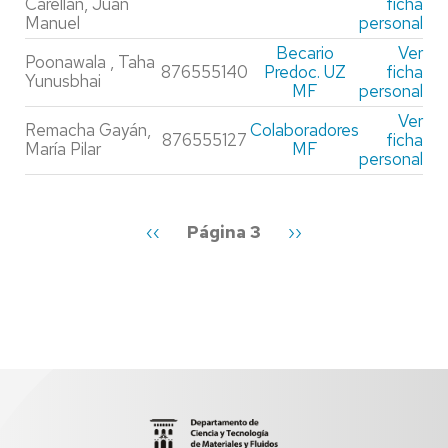
Carellán, Juan
ficha
Manuel
personal
Becario
Ver
Poonawala , Taha
876555140
Predoc. UZ
ficha
Yunusbhai
MF
personal
Ver
Remacha Gayán,
Colaboradores
876555127
ficha
María Pilar
MF
personal
Paginación
Página
‹‹
Página 3
Siguiente
››
anterior
página