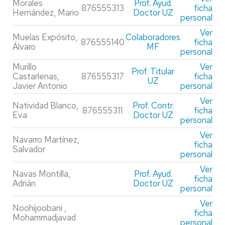
Morales
Prof. Ayud.
876555313
ficha
Hernández, Mario
Doctor UZ
personal
Ver
Muelas Expósito,
Colaboradores
876555140
ficha
Álvaro
MF
personal
Murillo
Ver
Prof. Titular
Castarlenas,
876555317
ficha
UZ
Javier Antonio
personal
Ver
Natividad Blanco,
Prof. Contr.
876555311
ficha
Eva
Doctor UZ
personal
Ver
Navarro Martínez,
ficha
Salvador
personal
Ver
Navas Montilla,
Prof. Ayud.
ficha
Adrián
Doctor UZ
personal
Ver
Noohijoobani ,
ficha
Mohammadjavad
personal