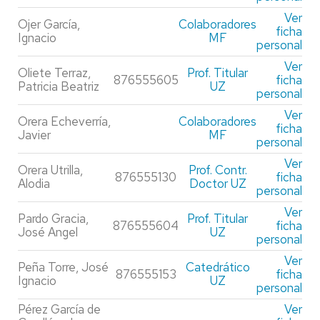
Ver
Ojer García,
Colaboradores
ficha
Ignacio
MF
personal
Ver
Oliete Terraz,
Prof. Titular
876555605
ficha
Patricia Beatriz
UZ
personal
Ver
Orera Echeverría,
Colaboradores
ficha
Javier
MF
personal
Ver
Orera Utrilla,
Prof. Contr.
876555130
ficha
Alodia
Doctor UZ
personal
Ver
Pardo Gracia,
Prof. Titular
876555604
ficha
José Angel
UZ
personal
Ver
Peña Torre, José
Catedrático
876555153
ficha
Ignacio
UZ
personal
Pérez García de
Ver