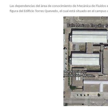
PERSONAL
INVESTIGA
Las dependencias del área de conocimiento de Mecánica de Fluidos est
figura del Edificio Torres Quevedo, el cual está situado en el campus 
MEMORIAS
PERSONAL
DOCENTE
DEL
E
ÁREA
INVESTIG
REGLAMENTO
UBICACIÓN
DE
SECRETARÍA
ÁREA
LABORATO
DE
DPTO.