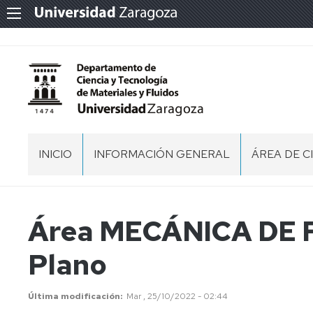
INICIO
INFORMACIÓN GENERAL
ÁREA DE C
EQUIPO
DOCENCIA
DE
EN
DIRECCIÓN
GRADOS
Área MECÁNICA DE FL
CONSEJO
DOCENCIA
Plano
DE
EN
DEPARTAMENTO
MÁSTERES
LISTADO
GRUPOS
Última modificación
Mar , 25/10/2022 - 02:44
DEL
DE