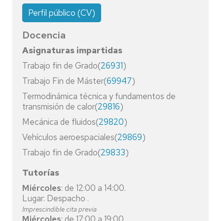
Perfil público (CV)
Docencia
Asignaturas impartidas
Trabajo fin de Grado(
26931
)
Trabajo Fin de Máster(
69947
)
Termodinámica técnica y fundamentos de
transmisión de calor(
29816
)
Mecánica de fluidos(
29820
)
Vehículos aeroespaciales(
29869
)
Trabajo fin de Grado(
29833
)
Tutorías
Miércoles
: de 12:00 a 14:00.
Lugar: Despacho .
Imprescindible cita previa
Miércoles
: de 17:00 a 19:00.