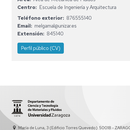
PERSONAL
INVESTIGA
Centro
Escuela de Ingeniería y Arquitectura
MEMORIAS
PERSONAL
DOCENTE
Teléfono exterior
876555140
DEL
E
Email
melgamal@unizar.es
ÁREA
INVESTIG
REGLAMENTO
Extensión
845140
UBICACIÓN
DE
SECRETARÍA
ÁREA
LABORATO
DE
Perfil público (CV)
DPTO.
María de Luna, 3 (Edificio Torres Quevedo). 50018 - ZARA