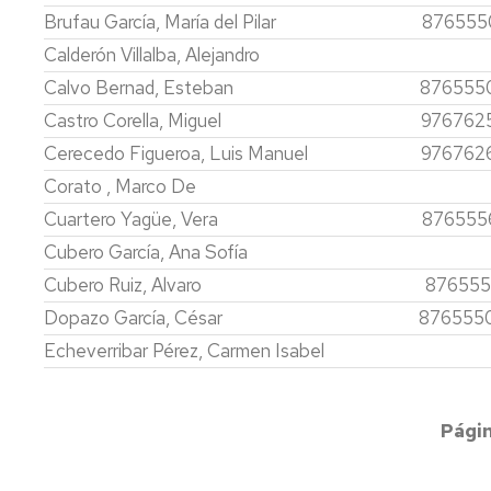
Brufau García, María del Pilar
876555
Calderón Villalba, Alejandro
Calvo Bernad, Esteban
876555
Castro Corella, Miguel
976762
Cerecedo Figueroa, Luis Manuel
976762
Corato , Marco De
Cuartero Yagüe, Vera
876555
Cubero García, Ana Sofía
Cubero Ruiz, Alvaro
876555
Dopazo García, César
876555
Echeverribar Pérez, Carmen Isabel
Paginación
Págin