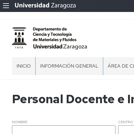
INICIO
INFORMACIÓN GENERAL
ÁREA DE C
EQUIPO
DOCENCIA
DE
EN
DIRECCIÓN
GRADOS
Personal Docente e I
CONSEJO
DOCENCIA
DE
EN
DEPARTAMENTO
MÁSTERES
NOMBRE
CENTRO
LISTADO
GRUPOS
DEL
DE