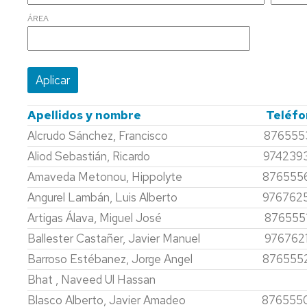
PERSONAL
INVESTIGA
ÁREA
MEMORIAS
PERSONAL
DOCENTE
DEL
E
ÁREA
INVESTIG
REGLAMENTO
UBICACIÓN
DE
SECRETARÍA
ÁREA
LABORATO
DE
Apellidos y nombre
Teléfo
DPTO.
Alcrudo Sánchez, Francisco
876555
Aliod Sebastián, Ricardo
974239
Amaveda Metonou, Hippolyte
876555
Angurel Lambán, Luis Alberto
976762
Artigas Álava, Miguel José
876555
Ballester Castañer, Javier Manuel
976762
Barroso Estébanez, Jorge Angel
876555
Bhat , Naveed Ul Hassan
Blasco Alberto, Javier Amadeo
876555