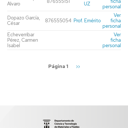
876555151
ficha
Alvaro
UZ
personal
Ver
Dopazo García,
876555054
Prof. Emérito
ficha
César
personal
Echeverribar
Ver
Pérez, Carmen
ficha
Isabel
personal
Paginación
Página 1
Siguiente
››
página