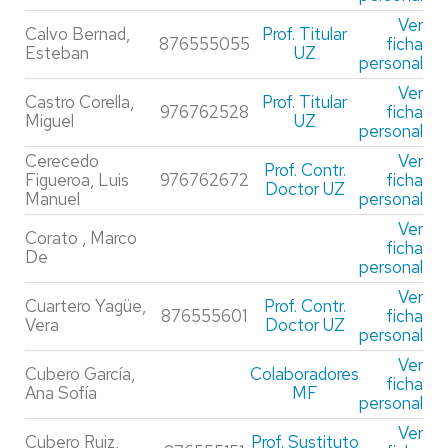
Ver
Calvo Bernad,
Prof. Titular
876555055
ficha
Esteban
UZ
personal
Ver
Castro Corella,
Prof. Titular
976762528
ficha
Miguel
UZ
personal
Cerecedo
Ver
Prof. Contr.
Figueroa, Luis
976762672
ficha
Doctor UZ
Manuel
personal
Ver
Corato , Marco
ficha
De
personal
Ver
Cuartero Yagüe,
Prof. Contr.
876555601
ficha
Vera
Doctor UZ
personal
Ver
Cubero García,
Colaboradores
ficha
Ana Sofía
MF
personal
Ver
Cubero Ruiz,
Prof. Sustituto