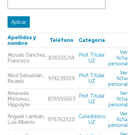
Apellidos y
Teléfono
Categoría
nombre
Ver
Alcrudo Sánchez,
Prof. Titular
876555314
ficha
Francisco
UZ
personal
Ver
Aliod Sebastián,
Prof. Titular
974239329
ficha
Ricardo
UZ
personal
Amaveda
Ver
Prof. Titular
Metonou,
876555603
ficha
UZ
Hippolyte
personal
Ver
Angurel Lambán,
Catedrático
976762520
ficha
Luis Alberto
UZ
personal
Ver