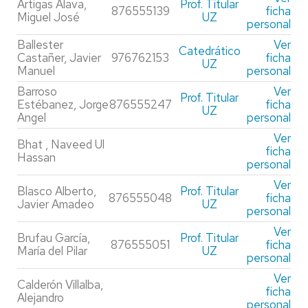
Artigas Álava,
Prof. Titular
876555139
ficha
Miguel José
UZ
personal
Ballester
Ver
Catedrático
Castañer, Javier
976762153
ficha
UZ
Manuel
personal
Barroso
Ver
Prof. Titular
Estébanez, Jorge
876555247
ficha
UZ
Angel
personal
Ver
Bhat , Naveed Ul
ficha
Hassan
personal
Ver
Blasco Alberto,
Prof. Titular
876555048
ficha
Javier Amadeo
UZ
personal
Ver
Brufau García,
Prof. Titular
876555051
ficha
María del Pilar
UZ
personal
Ver
Calderón Villalba,
ficha
Alejandro
personal